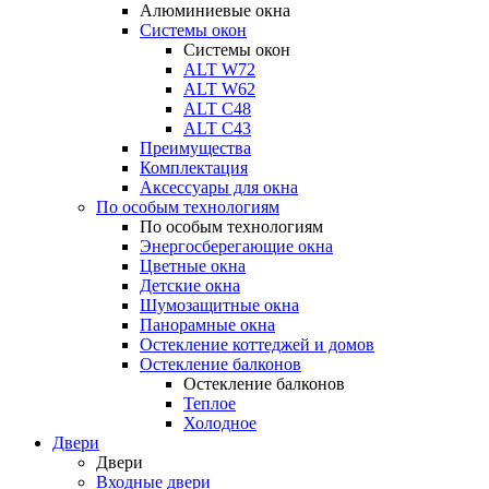
Алюминиевые окна
Системы окон
Системы окон
ALT W72
ALT W62
ALT С48
ALT С43
Преимущества
Комплектация
Аксессуары для окна
По особым технологиям
По особым технологиям
Энергосберегающие окна
Цветные окна
Детские окна
Шумозащитные окна
Панорамные окна
Остекление коттеджей и домов
Остекление балконов
Остекление балконов
Теплое
Холодное
Двери
Двери
Входные двери